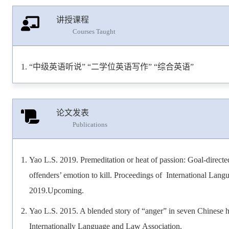
讲授课程
Courses Taught
“中级英语听说” “二学位英语写作” “综合英语”
论文发表
Publications
Yao L.S. 2019. Premeditation or heat of passion: Goal-directed
offenders’ emotion to kill. Proceedings of International La
2019.Upcoming.
Yao L.S. 2015. A blended story of “anger” in seven Chinese h
Internationally Language and Law Association.