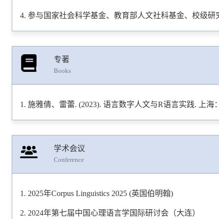
Shi, Yaqian, & Lei, Lei. (2020). The evolution of LGBT labell
参与国家社会科学基金、教育部人文社科基金、校级研
of semantics with social and cultural changes.
English Today
, 
施雅倩 & 雷蕾.(2020). 英语口语词表开发探析.中国ESP研究.(0
施雅倩 & 雷蕾. (2018).《新闻价值话语》述评.语料库语言学. 00
专著
Books
施雅倩、雷蕾. (2023). 语言数字人文与R语言实践. 
学术会议
Conference
2025年Corpus Linguistics 2025 (英国伯明翰)
2024年第七届中国心理语言学国际研讨会（大连）