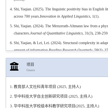
Shi, Yaqian. (2025). The linguistic positivity bias in English li
across 700 years.
Innovation in Applied Linguistics
, 1(1).
Shi, Yaqian. (2024). The Menzerath-Altmann law from a physi
characters.
Journal of Quantitative Linguistics
, 31(3), 238-259
Shi, Yaqian, & Lei, Lei. (2024). Structural complexity in adap
amount of information.
Reading Research Quarterly
, 59(3), 3
Lei, Lei, & Shi, Yaqian*. (2023). Syntactic complexity in adap
项目
103002. (SSCI)
Grants
Shi, Yaqian, & Lei, Lei. (2022). Lexical richness and text len
Quantitative Linguistics
, 29(1), 62-79. (SSCI)
教育部人文社科青年项目 (2025, 主持人)
Shi, Yaqian, & Lei, Lei. (2021). Lexical use and social class: 
华中科技大学自主创新研究项目 (2025, 主持人)
word class in spoken English.
Lingua
, 262, 103155. (SSCI)
华中科技大学校级本科教学研究项目(2025, 主持人)