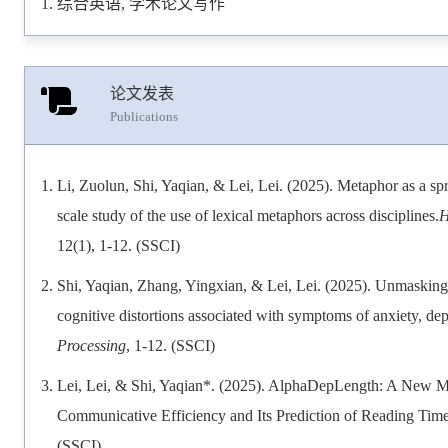
综合英语, 学术论文写作
论文发表
Publications
Li, Zuolun, Shi, Yaqian, & Lei, Lei. (2025). Metaphor as a spr
scale study of the use of lexical metaphors across disciplines.
H
12(1), 1-12. (SSCI)
Shi, Yaqian, Zhang, Yingxian, & Lei, Lei. (2025). Unmasking 
cognitive distortions associated with symptoms of anxiety, depr
Processing
, 1-12. (SSCI)
Lei, Lei, & Shi, Yaqian*. (2025). AlphaDepLength: A New M
Communicative Efficiency and Its Prediction of Reading Time
(SSCI)