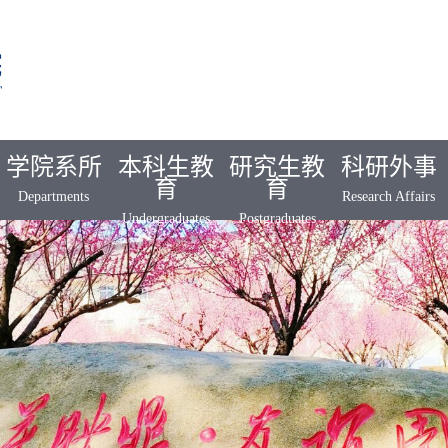
学院系所
本科生教
研究生教
科研外事
育
育
Departments
Research Affairs
Undergraduates
Postgraduates