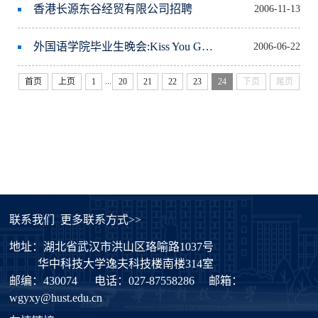
香港长源东谷经贸有限公司招聘
2006-11-13
外国语学院毕业生晚会:Kiss You Goodbye
2006-06-22
...
首页
上页
1
20
21
22
23
24
下页
尾页
联系我们
更多联系方式>>
地址：湖北省武汉市洪山区珞喻路1037号
华中科技大学逸夫科技楼南楼314室
邮编：430074
电话：027-87558286
邮箱：
wgyxy@hust.edu.cn