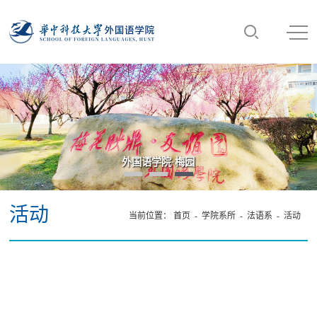
外国语学院·梅园
活动
当前位置：
首页
-
学院系所
-
法语系
-
活动